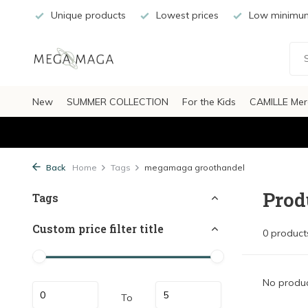
Unique products
Lowest prices
Low minimum
New
SUMMER COLLECTION
For the Kids
CAMILLE Mer
Back
Home
Tags
megamaga groothandel
Prod
Tags
Custom price filter title
0 product
No produc
To