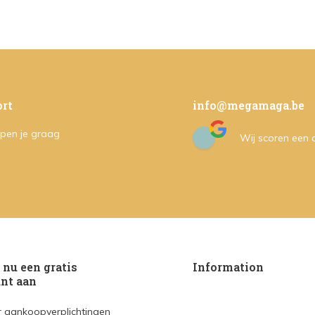
rt
info@megamaga.be
pen je graag
Wij scoren een
nu een gratis
Information
nt aan
 aankoopverplichtingen