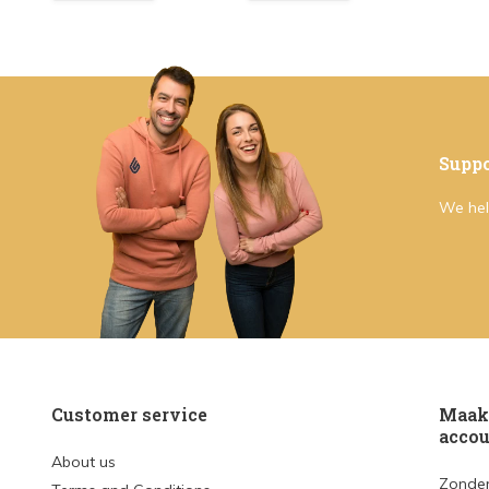
Suppo
We hel
Customer service
Maak 
accou
About us
Zonder