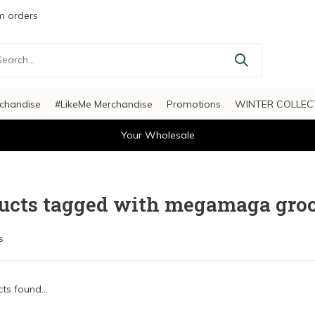
 orders
chandise
#LikeMe Merchandise
Promotions
WINTER COLLEC
Your Wholesale
ucts tagged with megamaga gro
s
ts found...