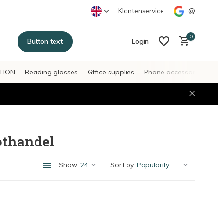
Klantenservice
@
0
Button text
Login
TION
Reading glasses
Gffice supplies
Phone accessories
H
Create an account
Create an account
othandel
Show:
Sort by: