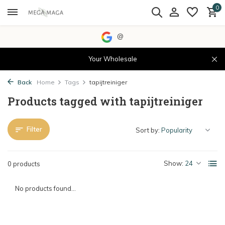
0
@
Your Wholesale
Back
Home
Tags
tapijtreiniger
Products tagged with tapijtreiniger
Filter
Sort by:
Show:
0 products
No products found...