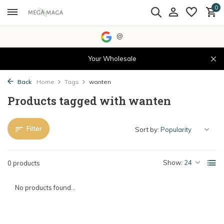
0
@
Your Wholesale
Back
Home
Tags
wanten
Products tagged with wanten
Filter
Sort by:
Show:
0 products
No products found...