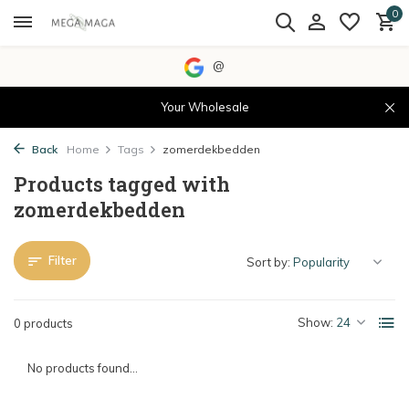
0
@
Your Wholesale
Back
Home
Tags
zomerdekbedden
Products tagged with
zomerdekbedden
Filter
Sort by:
Show:
0 products
No products found...