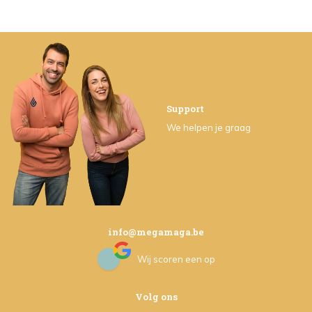
Support
We helpen je graag
info@megamaga.be
Wij scoren een
op
Volg ons