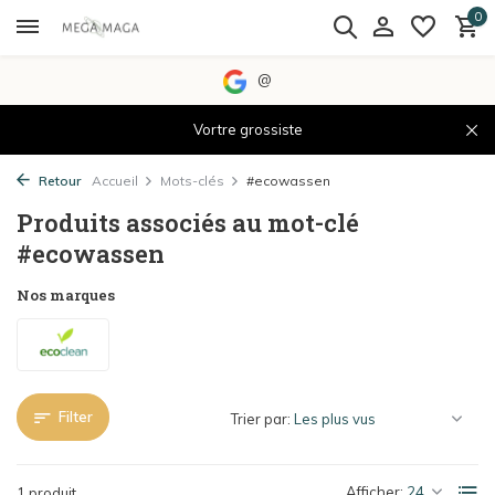
0
@
Vortre grossiste
Retour
Accueil
Mots-clés
#ecowassen
Produits associés au mot-clé
#ecowassen
Nos marques
Filter
Trier par:
Afficher:
1 produit