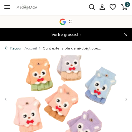
0
@
Vortre grossiste
Retour
Accueil
Gant extensible demi-doigt pou...