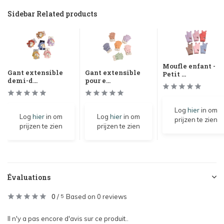
Sidebar Related products
Moufle enfant -
Gant extensible
Gant extensible
Petit ...
demi-d...
pour e...
Log
hier
in om
Log
hier
in om
Log
hier
in om
prijzen te zien
prijzen te zien
prijzen te zien
Évaluations
0
/
Based on 0 reviews
5
Il n'y a pas encore d'avis sur ce produit..