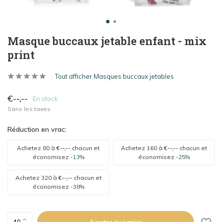
Masque buccaux jetable enfant - mix
print
Tout afficher Masques buccaux jetables
€--,--
En stock
Sans les taxes
Réduction en vrac:
Achetez 80 à
€--,--
chacun et
Achetez 160 à
€--,--
chacun et
économisez
-13%
économisez
-25%
Achetez 320 à
€--,--
chacun et
économisez
-38%
Ajouter au panier