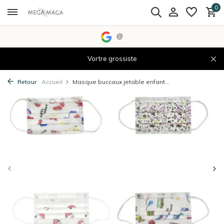
0
@
Vortre grossiste
Retour
Accueil
Masque buccaux jetable enfant...