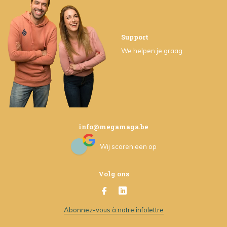
Support
We helpen je graag
info@megamaga.be
Wij scoren een
op
Volg ons
Abonnez-vous à notre infolettre