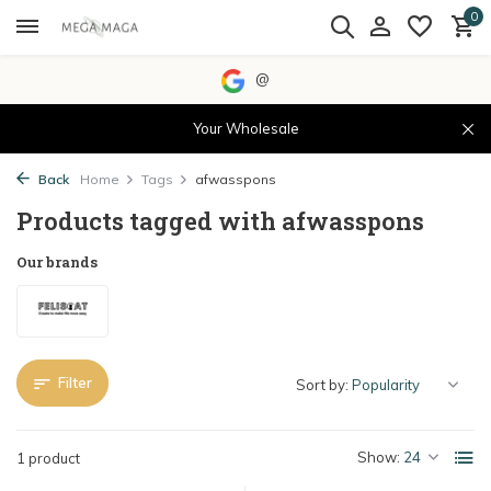
0
@
Your Wholesale
Back
Home
Tags
afwasspons
Products tagged with afwasspons
Our brands
Filter
Sort by:
Show:
1 product