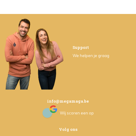
Support
We helpen je graag
info@megamaga.be
Wij scoren een
op
Volg ons