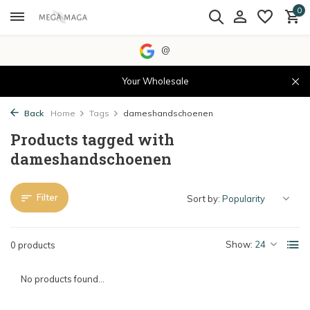
0
@
Your Wholesale
Back
Home
Tags
dameshandschoenen
Products tagged with
dameshandschoenen
Filter
Sort by:
Show:
0 products
No products found...