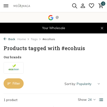
0
@
Your Wholesale
Back
Home
Tags
#ecohuis
Products tagged with #ecohuis
Our brands
Filter
Sort by:
Show:
1 product