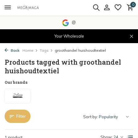
0
@
Your Wholesale
Back
Home
Tags
groothandel huishoudtextiel
Products tagged with groothandel
huishoudtextiel
Our brands
Filter
Sort by:
Show:
1 product