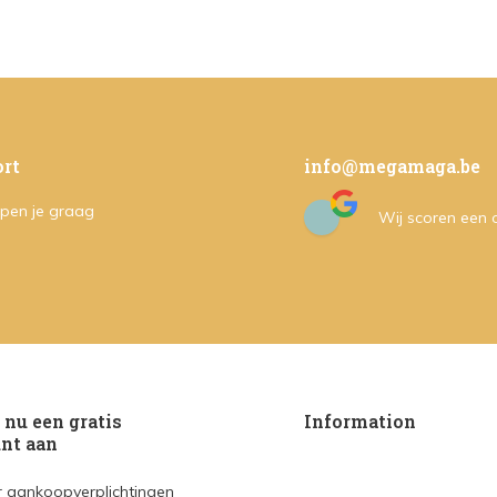
rt
info@megamaga.be
pen je graag
Wij scoren een
nu een gratis
Information
nt aan
 aankoopverplichtingen