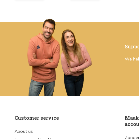
Suppo
We hel
Customer service
Maak 
accou
About us
Zonder