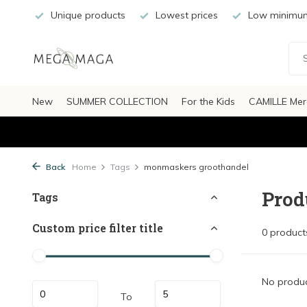
Unique products
Lowest prices
Low minimum
New
SUMMER COLLECTION
For the Kids
CAMILLE Mer
Back
Home
Tags
monmaskers groothandel
Prod
Tags
Custom price filter title
0 product
No produc
To