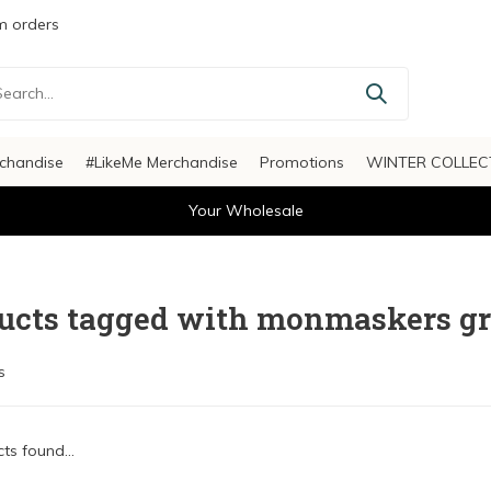
 orders
chandise
#LikeMe Merchandise
Promotions
WINTER COLLEC
Your Wholesale
ucts tagged with monmaskers g
s
ts found...