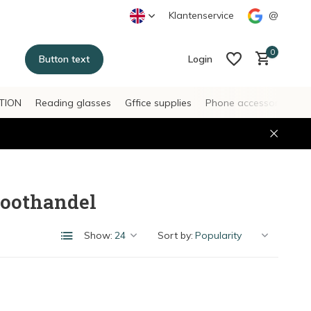
Klantenservice
@
0
Button text
Login
TION
Reading glasses
Gffice supplies
Phone accessories
H
Create an account
Create an account
roothandel
Show:
Sort by: