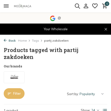
0
@
Your Wholesale
Back
Home
Tags
partij zakdoeken
Products tagged with partij
zakdoeken
Our brands
Filter
Sort by:
Show:
1 product