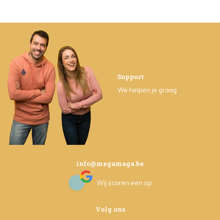
Support
We helpen je graag
info@megamaga.be
Wij scoren een
op
Volg ons