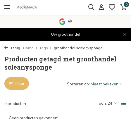
0
@
Uw groothandel
Terug
Home
Tags
groothandel scleanysponge
Producten getagd met groothandel
scleanysponge
Filter
Sorteren op:
Toon:
0 producten
Geen producten gevonden!...