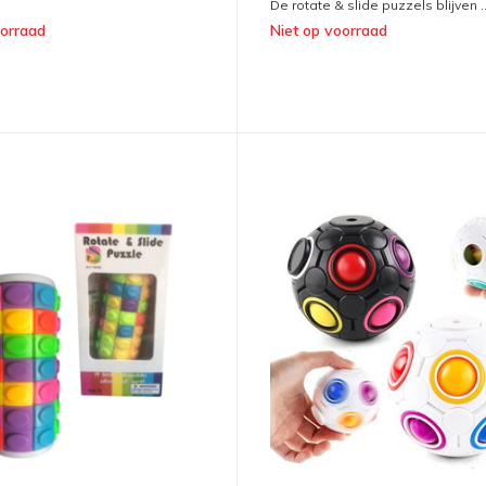
De rotate & slide puzzels blijven ..
oorraad
Niet op voorraad