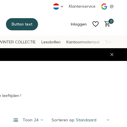
Klantenservice
@
0
Button text
Inloggen
WINTER COLLECTIE
Leesbrillen
Kantoormateriaal
Telefoonac
Account aanmaken
Account aanmaken
leeftijden !
Toon:
Sorteren op: