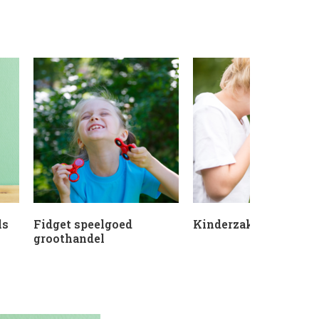
ls
Fidget speelgoed
Kinderzakdoeken
groothandel