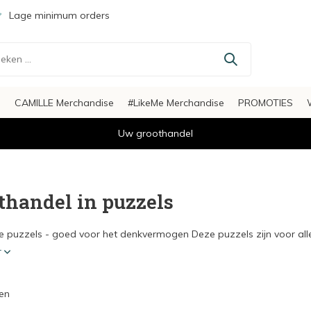
Lage minimum orders
s
CAMILLE Merchandise
#LikeMe Merchandise
PROMOTIES
Uw groothandel
thandel in puzzels
e puzzels - goed voor het denkvermogen Deze puzzels zijn voor alle 
r
en