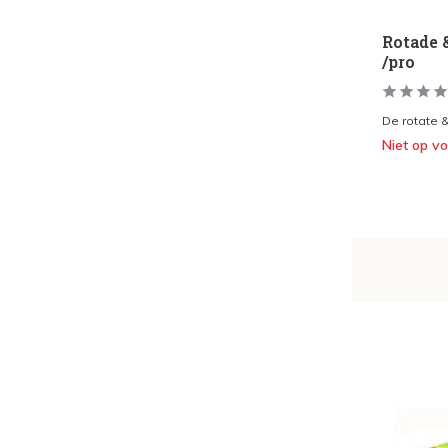
Rotade &
/pro
De rotate & 
Niet op v