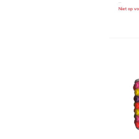
...
Niet op v