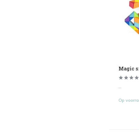
Magic s
...
Op voorr