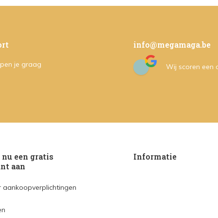
rt
info@megamaga.be
pen je graag
Wij scoren een
nu een gratis
Informatie
nt aan
 aankoopverplichtingen
en