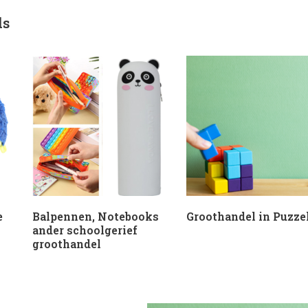
ds
e
Balpennen, Notebooks
Groothandel in Puzze
ander schoolgerief
groothandel