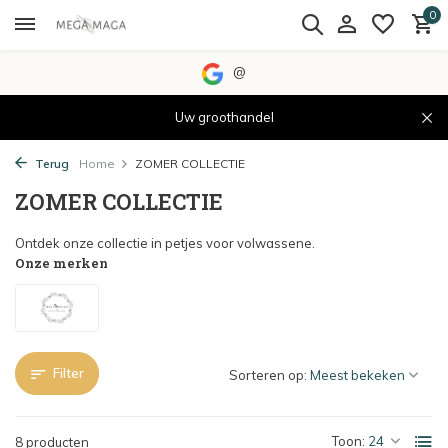
0
@
Uw groothandel
Terug
Home
ZOMER COLLECTIE
ZOMER COLLECTIE
Ontdek onze collectie in petjes voor volwassene.
Onze merken
Filter
Sorteren op:
Toon:
8 producten