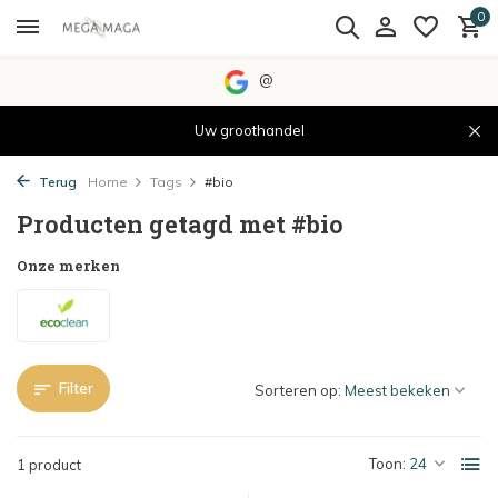
0
@
Uw groothandel
Terug
Home
Tags
#bio
Producten getagd met #bio
Onze merken
Filter
Sorteren op:
Toon:
1 product