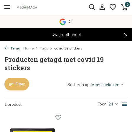
0
@
Uw groothandel
Terug
Home
Tags
covid 19 stickers
Producten getagd met covid 19
stickers
Filter
Sorteren op:
Toon:
1 product