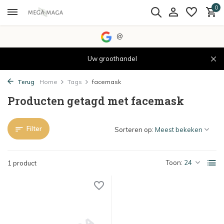
0
@
Uw groothandel
Terug
Home
Tags
facemask
Producten getagd met facemask
Filter
Sorteren op:
Toon:
1 product