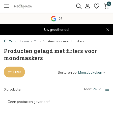
0
@
Uw groothandel
Terug
Home
Tags
firters voor mondmaskers
Producten getagd met firters voor
mondmaskers
Filter
Sorteren op:
Toon:
0 producten
Geen producten gevonden!...