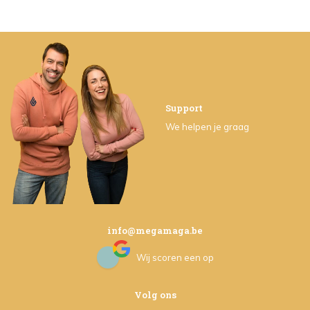
Support
We helpen je graag
info@megamaga.be
Wij scoren een
op
Volg ons