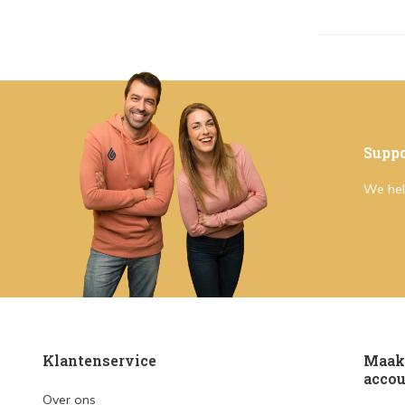
Suppo
We hel
Klantenservice
Maak 
accou
Over ons