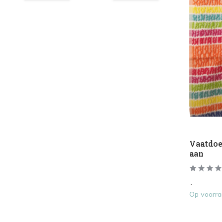
Vaatdoe
aan
...
Op voorr