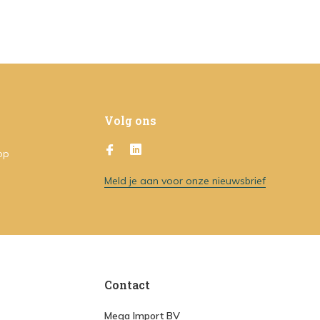
Volg ons
op
Meld je aan voor onze nieuwsbrief
Contact
Mega Import BV