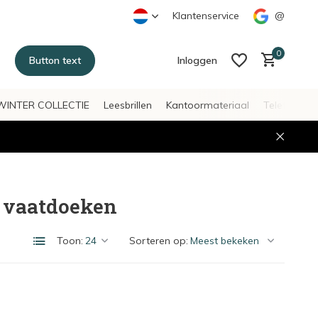
Klantenservice
@
0
Button text
Inloggen
WINTER COLLECTIE
Leesbrillen
Kantoormateriaal
Telefoonac
Account aanmaken
Account aanmaken
n vaatdoeken
Toon:
Sorteren op: