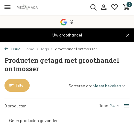
0
@
Uw groothandel
Terug
Home
Tags
groothandel ontmosser
Producten getagd met groothandel
ontmosser
Filter
Sorteren op:
Toon:
0 producten
Geen producten gevonden!...