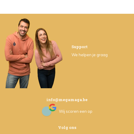
Support
We helpen je graag
info@megamaga.be
Wij scoren een
op
Volg ons