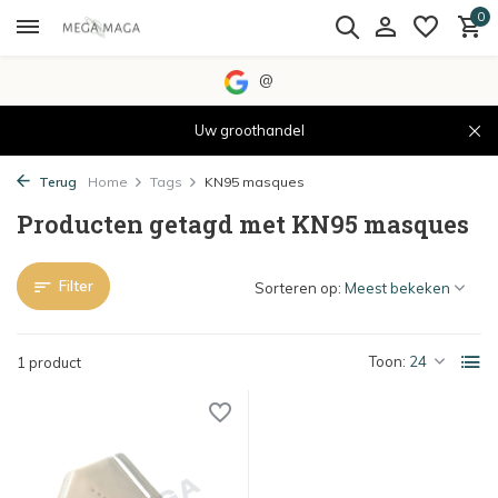
0
@
Uw groothandel
Terug
Home
Tags
KN95 masques
Producten getagd met KN95 masques
Filter
Sorteren op:
Toon:
1 product