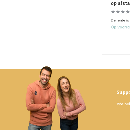
op afst
De lente is
Op voorr
Suppo
We hel