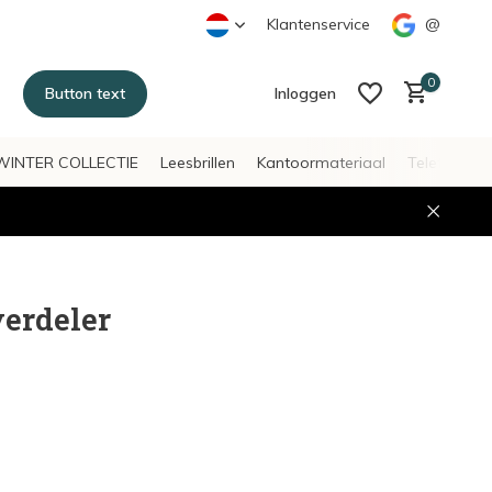
Klantenservice
@
0
Button text
Inloggen
WINTER COLLECTIE
Leesbrillen
Kantoormateriaal
Telefoonac
Account aanmaken
Account aanmaken
verdeler