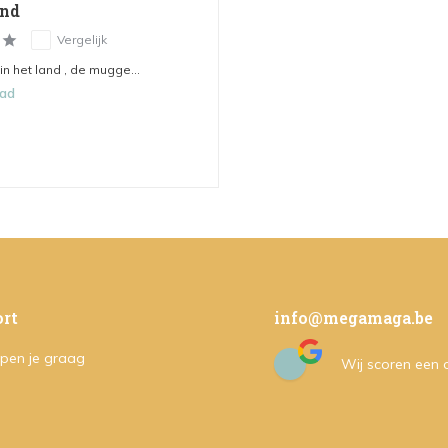
and
Vergelijk
 in het land , de mugge...
aad
rt
info@megamaga.be
pen je graag
Wij scoren een