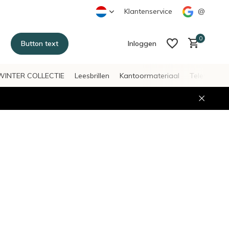
Klantenservice
@
0
Button text
Inloggen
WINTER COLLECTIE
Leesbrillen
Kantoormateriaal
Telefoonac
Account aanmaken
Account aanmaken