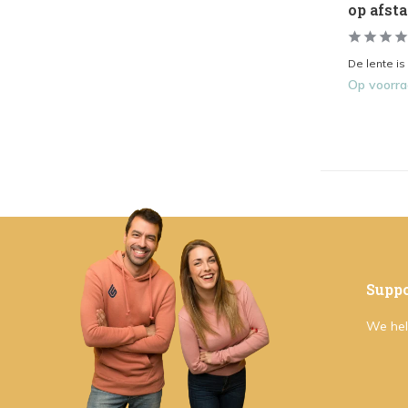
op afst
De lente is
Op voorr
Suppo
We hel