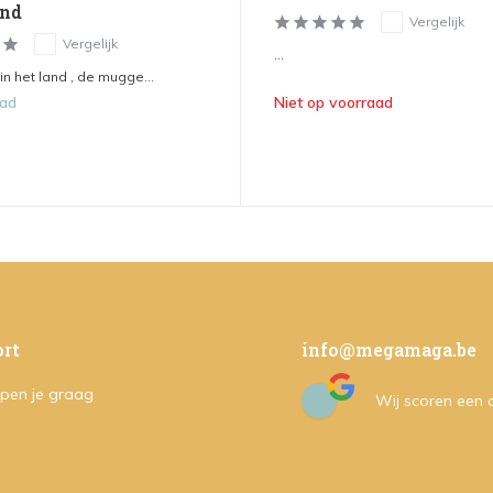
and
Vergelijk
Vergelijk
...
 in het land , de mugge...
aad
Niet op voorraad
rt
info@megamaga.be
pen je graag
Wij scoren een