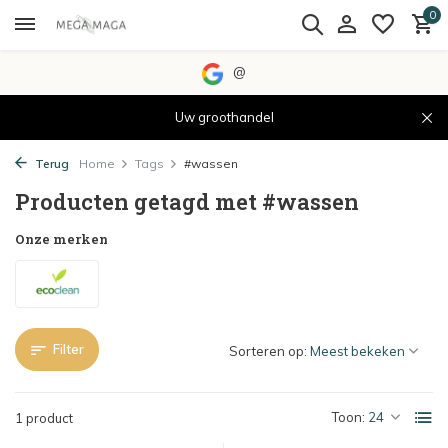
0
@
Uw groothandel
Terug
Home
Tags
#wassen
Producten getagd met #wassen
Onze merken
Filter
Sorteren op:
Toon:
1 product