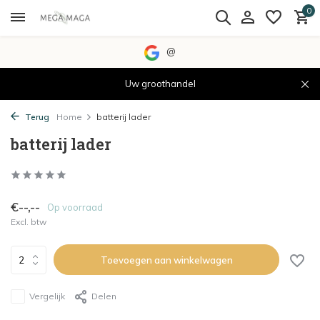
0
@
Uw groothandel
Terug
Home
batterij lader
batterij lader
€--,--
Op voorraad
Excl. btw
Toevoegen aan winkelwagen
Vergelijk
Delen