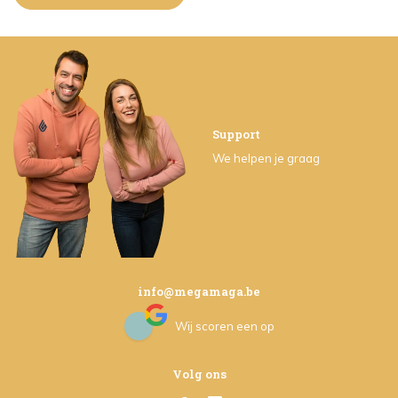
Support
We helpen je graag
info@megamaga.be
Wij scoren een
op
Volg ons