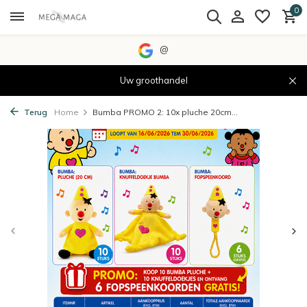
0
@
Uw groothandel
Terug
Home
Bumba PROMO 2: 10x pluche 20cm...