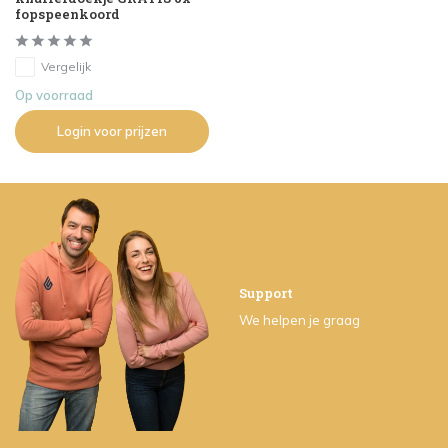
fopspeenkoord
Vergelijk
Op voorraad
Login voor prijzen
Support
We helpen je graag