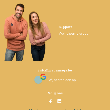
Support
We helpen je graag
info@megamaga.be
Wij scoren een
op
Volg ons