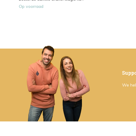
Op voorraad
Suppo
We hel