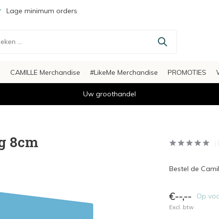
Lage minimum orders
s
CAMILLE Merchandise
#LikeMe Merchandise
PROMOTIES
Uw groothandel
ug 8cm
Bestel de Cami
€--,--
Op vo
Excl. btw