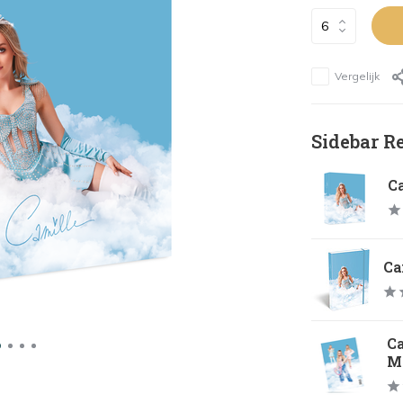
Vergelijk
Sidebar R
C
Ca
C
Ma