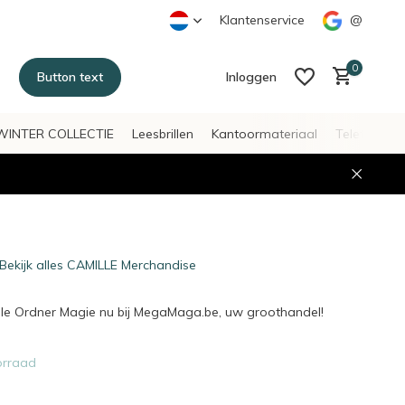
Klantenservice
@
0
Button text
Inloggen
WINTER COLLECTIE
Leesbrillen
Kantoormateriaal
Telefoonac
Account aanmaken
Account aanmaken
Bekijk alles CAMILLE Merchandise
lle Ordner Magie nu bij MegaMaga.be, uw groothandel!
orraad