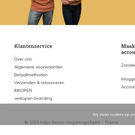
Klantenservice
Maak 
accou
Over ons
Zonder
Algemene voorwaarden
Betaalmethoden
Inlogg
Verzenden & retourneren
Accou
INKOPEN
verkopen-branding
Wij slaan cookies op om
© 2026 https://www.megamaga.be/nl/ - Theme
By
DMWS
x
Plus+
RSS-feed