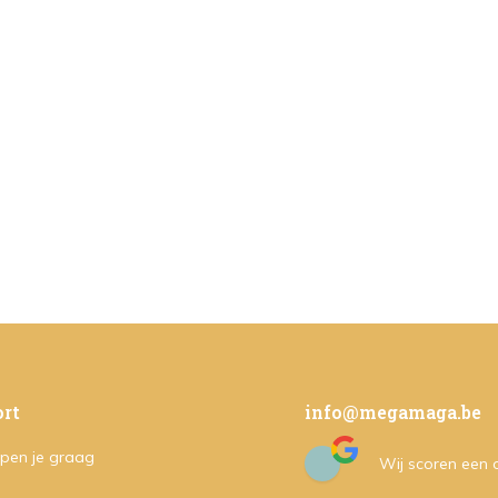
rt
info@megamaga.be
pen je graag
Wij scoren een