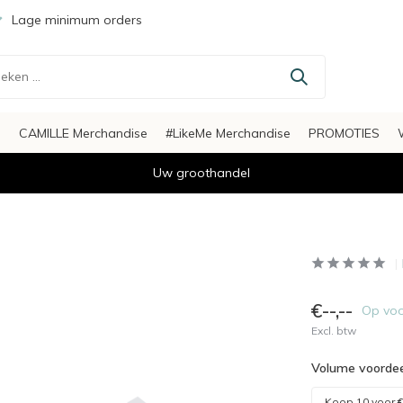
Lage minimum orders
s
CAMILLE Merchandise
#LikeMe Merchandise
PROMOTIES
Uw groothandel
€--,--
Op vo
Excl. btw
Volume voordee
Koop 10 voor
€