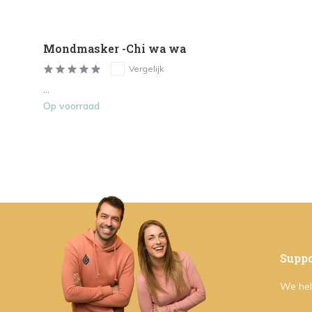
Mondmasker -Chi wa wa
Vergelijk
...
Op voorraad
Suppo
We hel