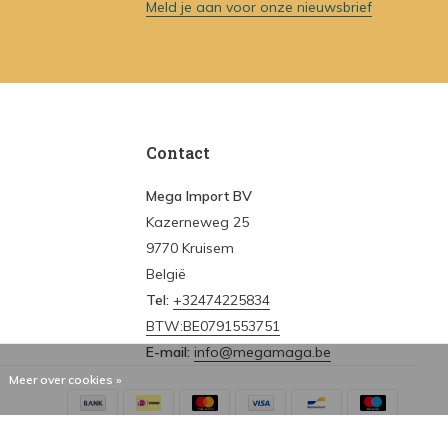
Meld je aan voor onze nieuwsbrief
Contact
Mega Import BV
Kazerneweg 25
9770 Kruisem
België
Tel:
+32474225834
BTW:BE0791553751
E-mail:
info@megamaga.be
Meer over cookies »