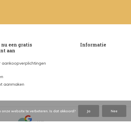
nu een gratis
Informatie
nt aan
 aankoopverplichtingen
en
nt aanmaken
 onze website te verbeteren. Is dat akkoord?
Ja
Nee
Wij scoren een
op