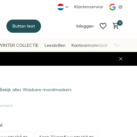
Klantenservice
@
0
Button text
Inloggen
WINTER COLLECTIE
Leesbrillen
Kantoormateriaal
Telefoonac
Account aanmaken
Account aanmaken
Bekijk alles Wasbare mondmaskers
orraad
l:
--,--
per stuk en
Koop 20 voor
€--,--
per stuk en