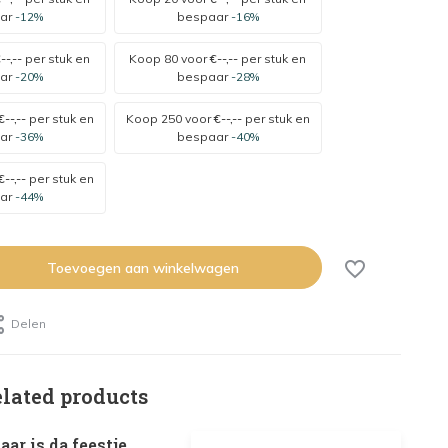
ar
-12%
bespaar
-16%
--,--
per stuk en
Koop 80 voor
€--,--
per stuk en
ar
-20%
bespaar
-28%
€--,--
per stuk en
Koop 250 voor
€--,--
per stuk en
ar
-36%
bespaar
-40%
€--,--
per stuk en
ar
-44%
Toevoegen aan winkelwagen
Delen
elated products
ar is da feestje