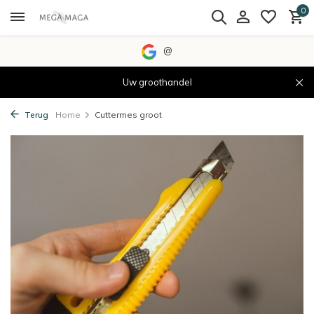
0
@
Uw groothandel
Terug
Home
Cuttermes groot