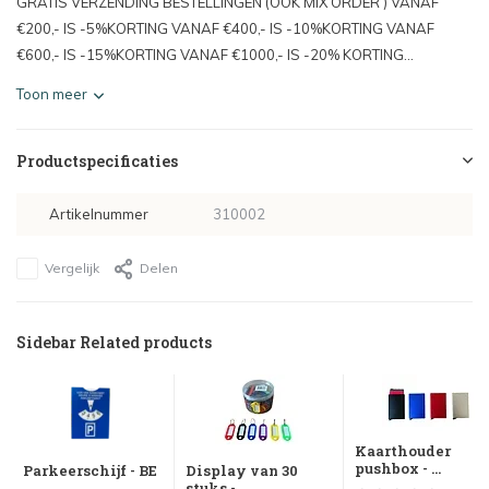
GRATIS VERZENDING BESTELLINGEN (OOK MIX ORDER ) VANAF
€200,- IS -5%KORTING VANAF €400,- IS -10%KORTING VANAF
€600,- IS -15%KORTING VANAF €1000,- IS -20% KORTING...
Toon meer
Productspecificaties
Artikelnummer
310002
Vergelijk
Delen
Sidebar Related products
Kaarthouder
pushbox - ...
Parkeerschijf - BE
Display van 30
stuks -...