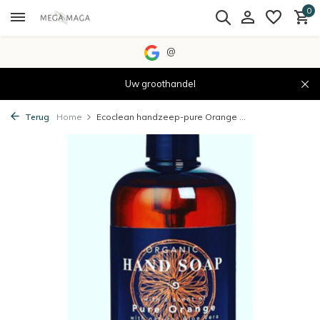
0
@
Uw groothandel
Terug
Home
Ecoclean handzeep-pure Orange ...