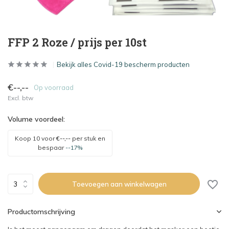
FFP 2 Roze / prijs per 10st
Bekijk alles Covid-19 bescherm producten
€--,--
Op voorraad
Excl. btw
Volume voordeel:
Koop 10 voor
€--,--
per stuk en
bespaar
--17%
Toevoegen aan winkelwagen
Productomschrijving