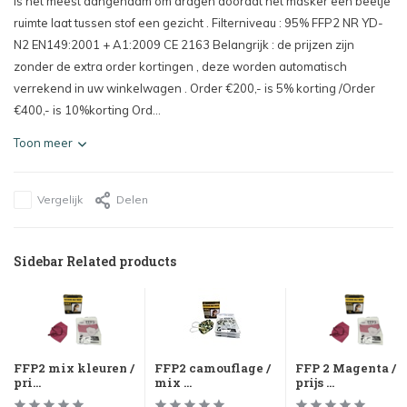
Is het meest aangenaam om dragen doordat het masker een beetje
ruimte laat tussen stof een gezicht . Filterniveau : 95% FFP2 NR YD-
N2 EN149:2001 + A1:2009 CE 2163 Belangrijk : de prijzen zijn
zonder de extra order kortingen , deze worden automatisch
verrekend in uw winkelwagen . Order €200,- is 5% korting /Order
€400,- is 10%korting Ord...
Toon meer
Vergelijk
Delen
Sidebar Related products
FFP2 mix kleuren /
FFP2 camouflage /
FFP 2 Magenta /
pri...
mix ...
prijs ...