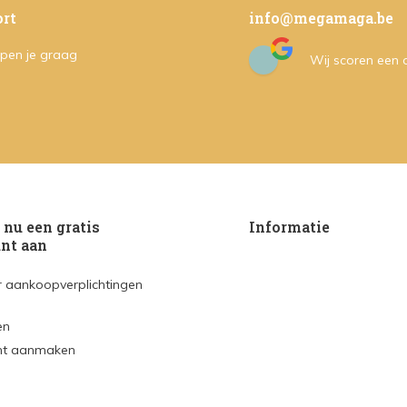
rt
info@megamaga.be
pen je graag
Wij scoren een
nu een gratis
Informatie
nt aan
 aankoopverplichtingen
en
nt aanmaken