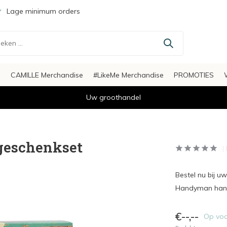
Lage minimum orders
s
CAMILLE Merchandise
#LikeMe Merchandise
PROMOTIES
Uw groothandel
geschenkset
Bestel nu bij 
Handyman hand
€--,--
Op vo