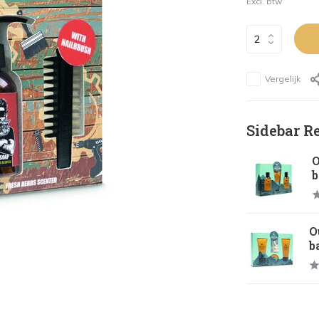
Excl. btw
Vergelijk
Sidebar R
O
b
O
b