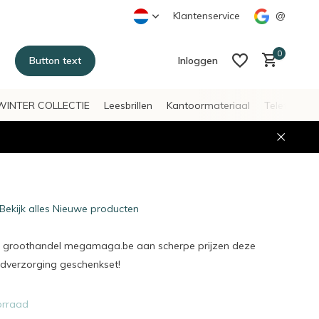
Klantenservice
@
0
Button text
Inloggen
WINTER COLLECTIE
Leesbrillen
Kantoormateriaal
Telefoonac
Account aanmaken
Account aanmaken
Bekijk alles Nieuwe producten
uw groothandel megamaga.be aan scherpe prijzen deze
verzorging geschenkset!
orraad