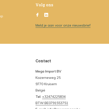
Volg ons
op
Meld je aan voor onze nieuwsbrief
Contact
Mega Import BV
Kazerneweg 25
9770 Kruisem
België
Tel:
+32474225834
BTW:BE0791553751