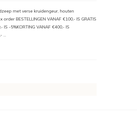
zeep met verse kruidengeur, houten
Mix order BESTELLINGEN VANAF €100,- IS GRATIS
- IS -5%KORTING VANAF €400,- IS
...