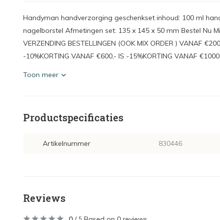
Handyman handverzorging geschenkset inhoud: 100 ml hand
nagelborstel Afmetingen set: 135 x 145 x 50 mm Bestel Nu 
VERZENDING BESTELLINGEN (OOK MIX ORDER ) VANAF €200,
-10%KORTING VANAF €600,- IS -15%KORTING VANAF €1000,- 
Toon meer
Productspecificaties
Artikelnummer
830446
Reviews
0
/
Based on 0 reviews
5