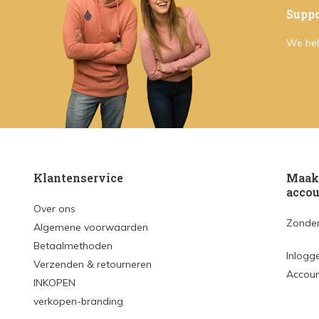
Suppo
We hel
Klantenservice
Maak 
accou
Over ons
Zonder
Algemene voorwaarden
Betaalmethoden
Inlogg
Verzenden & retourneren
Accou
INKOPEN
verkopen-branding