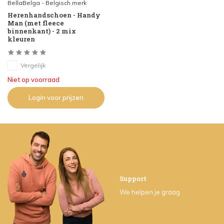
BellaBelga - Belgisch merk
Herenhandschoen - Handy
Man (met fleece
binnenkant) - 2 mix
kleuren
Vergelijk
Niet op voorraad
Login voor prijzen
Support
We helpen je graag