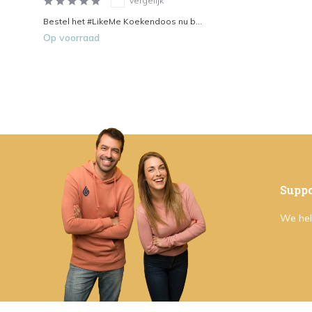
Vergelijk
Bestel het #LikeMe Koekendoos nu b...
Op voorraad
Suppo
We hel