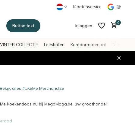
Klantenservice
@
0
Button text
Inloggen
WINTER COLLECTIE
Leesbrillen
Kantoormateriaal
Telefoonac
Account aanmaken
Account aanmaken
Bekijk alles #LikeMe Merchandise
keMe Koekendoos nu bij MegaMaga.be, uw groothandel!
orraad