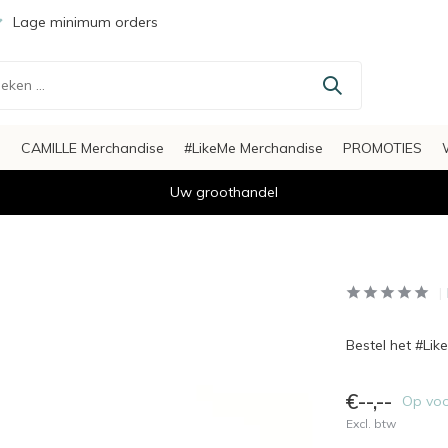
Lage minimum orders
s
CAMILLE Merchandise
#LikeMe Merchandise
PROMOTIES
Uw groothandel
Bestel het #Li
€--,--
Op vo
Excl. btw