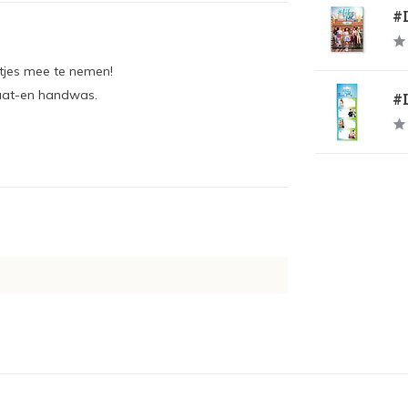
#L
tjes mee te nemen!
vaat-en handwas.
#L