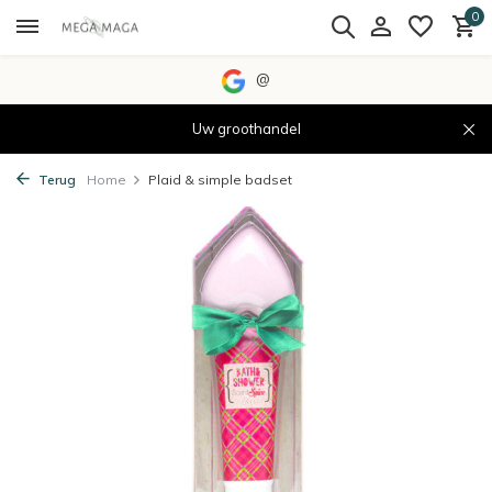
0
@
Uw groothandel
Terug
Home
Plaid & simple badset