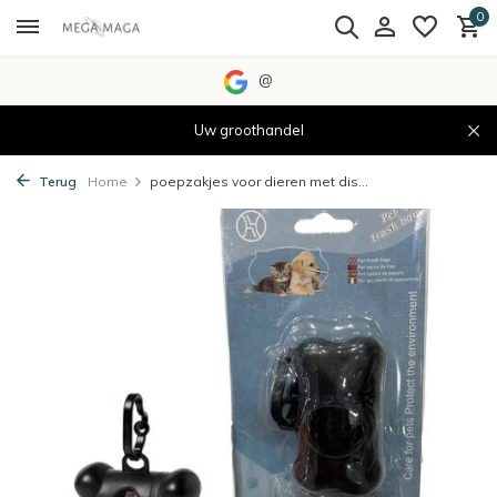
0
@
Uw groothandel
Terug
Home
poepzakjes voor dieren met dis...