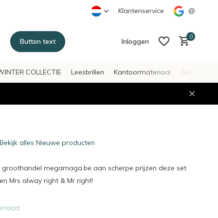
Klantenservice
@
0
Button text
Inloggen
WINTER COLLECTIE
Leesbrillen
Kantoormateriaal
Telefoonac
Account aanmaken
Account aanmaken
Bekijk alles Nieuwe producten
uw groothandel megamaga.be aan scherpe prijzen deze set
n Mrs alway right & Mr right!
orraad