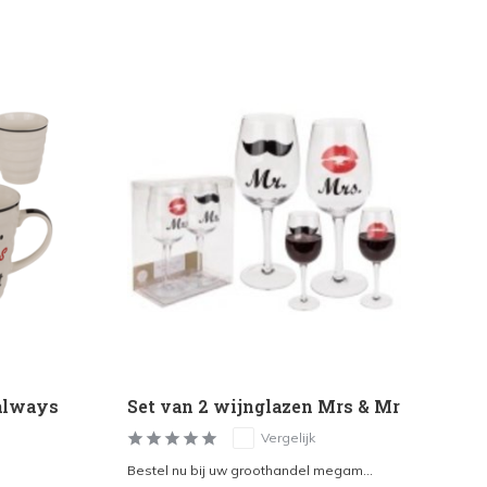
always
Set van 2 wijnglazen Mrs & Mr
Se
Vergelijk
Bestel nu bij uw groothandel megam...
Bes