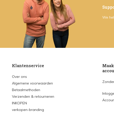
Suppo
We hel
Klantenservice
Maak 
accou
Over ons
Zonder
Algemene voorwaarden
Betaalmethoden
Inlogg
Verzenden & retourneren
Accou
INKOPEN
verkopen-branding