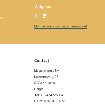
Volg ons
op
Meld je aan voor onze nieuwsbrief
Contact
Mega Import BV
Kazerneweg 25
9770 Kruisem
België
Tel:
+32474225834
BTW:BE0791553751