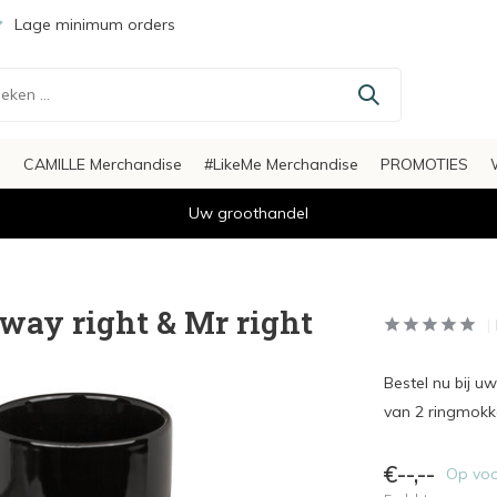
Lage minimum orders
s
CAMILLE Merchandise
#LikeMe Merchandise
PROMOTIES
Uw groothandel
way right & Mr right
Bestel nu bij 
van 2 ringmokke
€--,--
Op vo