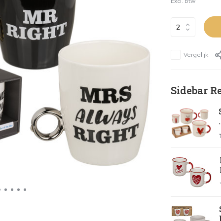
Excl. btw
Vergelijk
Sidebar R
.