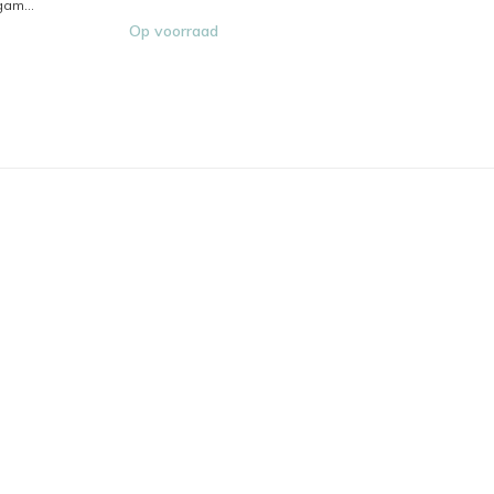
gam...
Op voorraad
Op