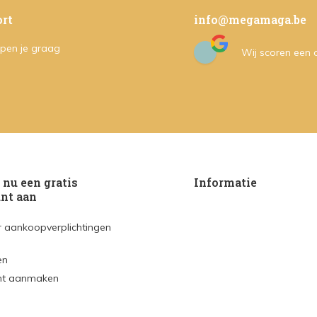
rt
info@megamaga.be
pen je graag
Wij scoren een
nu een gratis
Informatie
nt aan
 aankoopverplichtingen
en
nt aanmaken