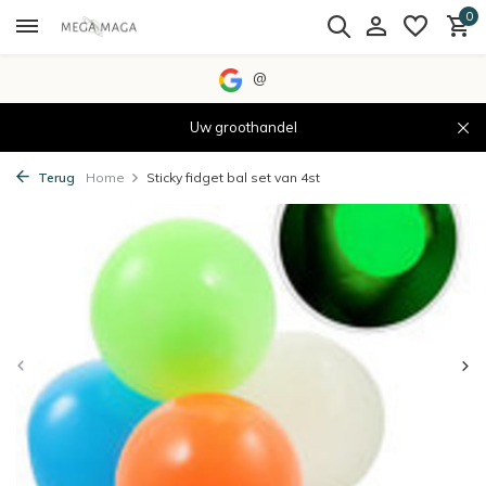
0
@
Uw groothandel
Terug
Home
Sticky fidget bal set van 4st