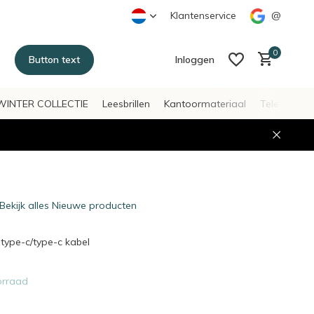
Klantenservice
@
0
Button text
Inloggen
WINTER COLLECTIE
Leesbrillen
Kantoormateriaal
Telefoonac
Account aanmaken
Account aanmaken
Bekijk alles Nieuwe producten
ype-c/type-c kabel
orraad