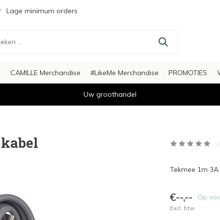
Lage minimum orders
s
CAMILLE Merchandise
#LikeMe Merchandise
PROMOTIES
Uw groothandel
 kabel
Tekmee 1m 3A t
€--,--
Op vo
Excl. btw