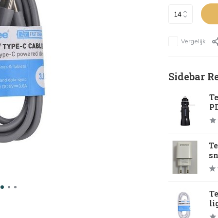
Vergelijk
Sidebar R
T
PD
T
sn
T
li