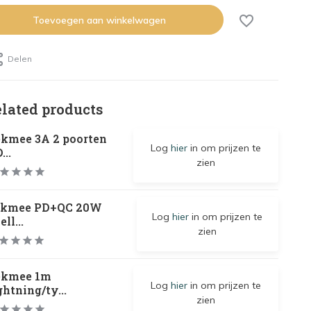
Toevoegen aan winkelwagen
Delen
elated products
ekmee 3A 2 poorten
Log
hier
in om prijzen te
...
zien
ekmee PD+QC 20W
Log
hier
in om prijzen te
ell...
zien
ekmee 1m
Log
hier
in om prijzen te
ghtning/ty...
zien