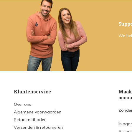
Suppo
We hel
Klantenservice
Maak 
accou
Over ons
Zonder
Algemene voorwaarden
Betaalmethoden
Inlogg
Verzenden & retourneren
Accou