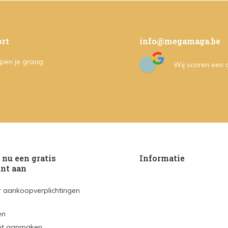
rt
info@megamaga.be
pen je graag
Wij scoren een
nu een gratis
Informatie
nt aan
 aankoopverplichtingen
en
nt aanmaken