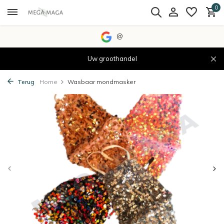
0
@
Uw groothandel
Terug
Home
Wasbaar mondmasker