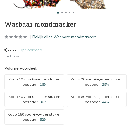
Wasbaar mondmasker
Bekijk alles Wasbare mondmaskers
€--,--
Op voorraad
Excl. btw
Volume voordeel:
Koop 10 voor
€--,--
per stuk en
Koop 20 voor
€--,--
per stuk en
bespaar
-16%
bespaar
-28%
Koop 40 voor
€--,--
per stuk en
Koop 80 voor
€--,--
per stuk en
bespaar
-36%
bespaar
-44%
Koop 160 voor
€--,--
per stuk en
bespaar
-52%