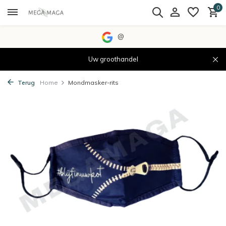
0
@
Uw groothandel
Terug
Home
Mondmasker-rits