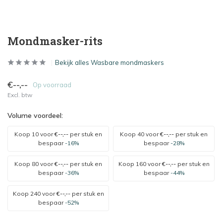
Mondmasker-rits
Bekijk alles Wasbare mondmaskers
€--,--
Op voorraad
Excl. btw
Volume voordeel:
Koop 10 voor
€--,--
per stuk en
Koop 40 voor
€--,--
per stuk en
bespaar
-16%
bespaar
-28%
Koop 80 voor
€--,--
per stuk en
Koop 160 voor
€--,--
per stuk en
bespaar
-36%
bespaar
-44%
Koop 240 voor
€--,--
per stuk en
bespaar
-52%