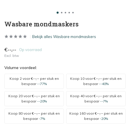
Wasbare mondmaskers
Bekijk alles Wasbare mondmaskers
€--,--
Op voorraad
Excl. btw
Volume voordeel:
Koop 2 voor
€--,--
per stuk en
Koop 10 voor
€--,--
per stuk en
bespaar
--77%
bespaar
--40%
Koop 20 voor
€--,--
per stuk en
Koop 40 voor
€--,--
per stuk en
bespaar
--20%
bespaar
--7%
Koop 80 voor
€--,--
per stuk en
Koop 160 voor
€--,--
per stuk en
bespaar
-7%
bespaar
-20%