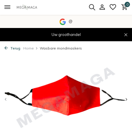
0
@
Uw groothandel
Terug
Home
Wasbare mondmaskers